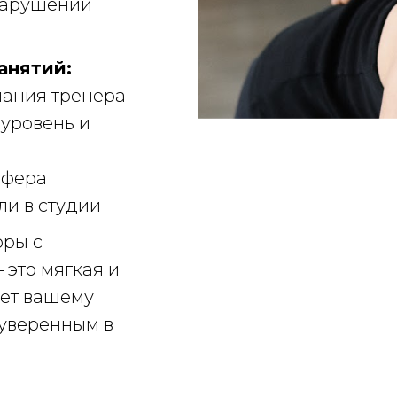
нарушений
анятий:
мания тренера
уровень и
сфера
ли в студии
оры с
 это мягкая и
жет вашему
 уверенным в