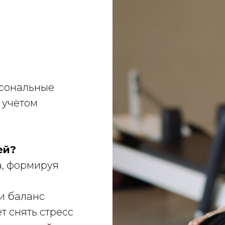
рсональные
 учётом
ей?
а, формируя
и баланс
 снять стресс